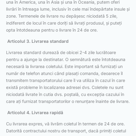
una în America, una în Asia și una în Oceania, putem oferi
livrări în întreaga lume, inclusiv în cele mai îndepărtate insule și
zone. Termenele de livrare nu depășesc niciodată 5 zile,
indiferent de locul în care doriți să livrați produsul, și puteți
opta întotdeauna pentru o livrare în 24 de ore.
Articolul 3. Livrarea standard
Livrarea standard durează de obicei 2-4 zile lucrătoare
pentru a ajunge la destinatar. O semnătură este întotdeauna
necesară la livrarea coletului. Este important să furnizați un
număr de telefon atunci când plasați comanda, deoarece îl
transmitem transportatorului care îl va utiliza în cazul în care
există probleme în localizarea adresei dvs. Coletele nu sunt
niciodată livrate în cutia dvs. poștală, cu excepția cazului în
care ați furnizat transportatorilor o renunțare înainte de livrare.
Articolul 4. Livrarea rapidă
Cu livrarea expres, vă livrăm coletul în termen de 24 de ore.
Datorită contractului nostru de transport, dacă primiți coletul