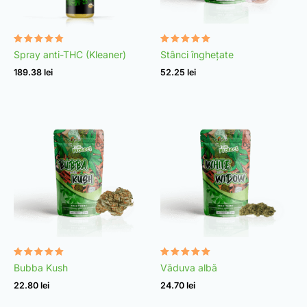
Evaluat la
Evaluat la
Spray anti-THC (Kleaner)
Stânci înghețate
4.75
4.98
din 5
din 5
189.38
lei
52.25
lei
Evaluat la
Evaluat la
Bubba Kush
Văduva albă
4.96
4.97
din 5
din 5
22.80
lei
24.70
lei