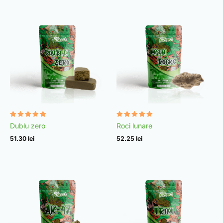
Evaluat la
Evaluat la
Dublu zero
Roci lunare
4.92
4.95
din 5
din 5
51.30
lei
52.25
lei