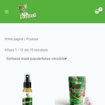
Sortat
Skip
după
to
popularitate
content
Prima pagină
/ Produse
Afișez 1 - 12 din 15 rezultate