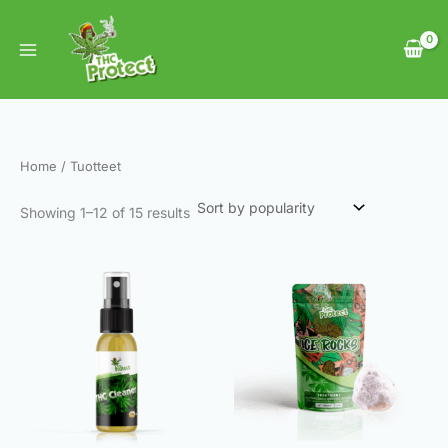
Sorted
Skip
by
to
popularity
content
Home
/ Tuotteet
Showing 1–12 of 15 results