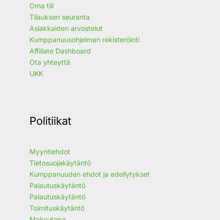
Oma tili
Tilauksen seuranta
Asiakkaiden arvostelut
Kumppanuusohjelman rekisteröinti
Affiliate Dashboard
Ota yhteyttä
UKK
Politiikat
Myyntiehdot
Tietosuojakäytäntö
Kumppanuuden ehdot ja edellytykset
Palautuskäytäntö
Palautuskäytäntö
Toimituskäytäntö
Maksutapa