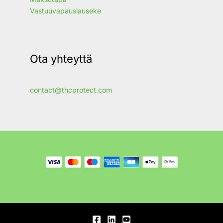
Vastuuvapauslauseke
Ota yhteyttä
contact@thcprotect.com