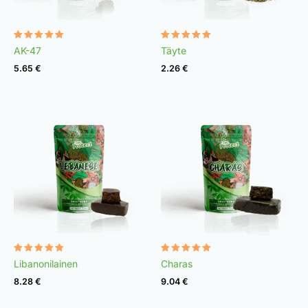
Rated
Rated
AK-47
Täyte
4.97
4.97
out of 5
out of 5
5.65
€
2.26
€
Rated
Rated
Libanonilainen
Charas
4.92
4.96
out of 5
out of 5
8.28
€
9.04
€