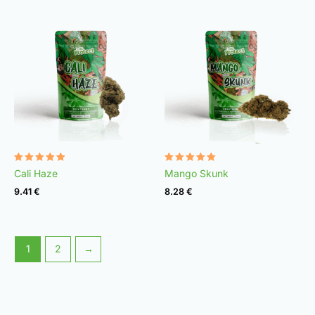
Rated
Rated
Cali Haze
Mango Skunk
4.99
4.96
out of 5
out of 5
9.41
€
8.28
€
1
2
→