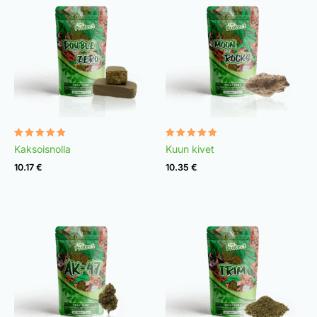
Rated
Rated
Kaksoisnolla
Kuun kivet
4.92
4.95
out of 5
out of 5
10.17
€
10.35
€