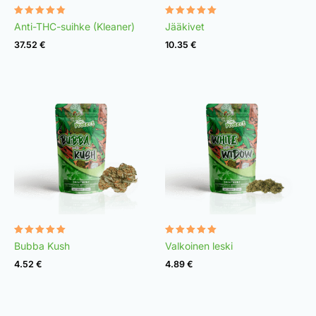
Rated
Rated
Anti-THC-suihke (Kleaner)
Jääkivet
4.75
4.98
out of 5
out of 5
37.52
€
10.35
€
Rated
Rated
Bubba Kush
Valkoinen leski
4.96
4.97
out of 5
out of 5
4.52
€
4.89
€