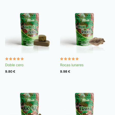
Valorado
Valorado
Doble cero
Rocas lunares
con
con
4.92
4.95
9.80
€
9.98
€
de 5
de 5