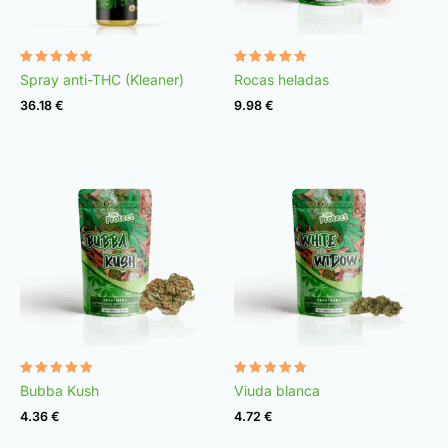
Valorado
Valorado
Spray anti-THC (Kleaner)
Rocas heladas
con
con
4.75
4.98
36.18
€
9.98
€
de 5
de 5
Valorado
Valorado
Bubba Kush
Viuda blanca
con
con
4.96
4.97
4.36
€
4.72
€
de 5
de 5