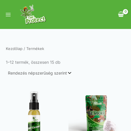
Sorted
Skip
by
to
popularity
content
Kezdőlap
/ Termékek
1–12 termék, összesen 15 db