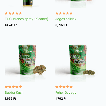
Értékelés:
Értékelés:
THC-ellenes spray (Kleaner)
Jeges sziklák
4.75
4.98
/ 5
/ 5
13,741
Ft
3,792
Ft
Értékelés:
Értékelés:
Bubba Kush
Fehér özvegy
4.96
4.97
/ 5
/ 5
1,655
Ft
1,792
Ft