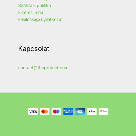
Szállítási politika
Fizetési mód
Felelősségi nyilatkozat
Kapcsolat
contact@thcprotect.com