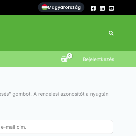
Magyarország
Search
Bejelentkezés
esés" gombot. A rendelési azonosítót a nyugtán