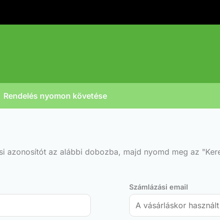
Rendelés nyomon követése
ési azonosítót az alábbi dobozba, majd nyomd meg az "Ker
Számlázási email