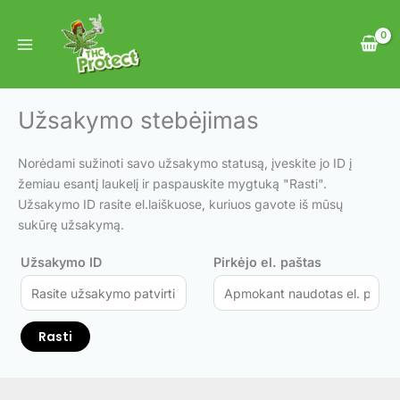
Pereiti
prie
turinio
Užsakymo stebėjimas
Norėdami sužinoti savo užsakymo statusą, įveskite jo ID į
žemiau esantį laukelį ir paspauskite mygtuką "Rasti".
Užsakymo ID rasite el.laiškuose, kuriuos gavote iš mūsų
sukūrę užsakymą.
Užsakymo ID
Pirkėjo el. paštas
Rasti