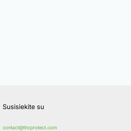
Susisiekite su
contact@thcprotect.com