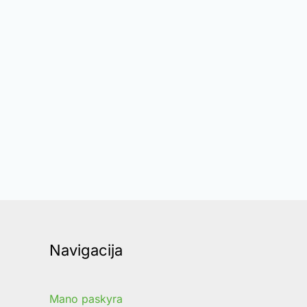
Navigacija
Mano paskyra