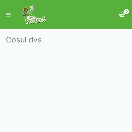
Skip
to
content
Coșul dvs.