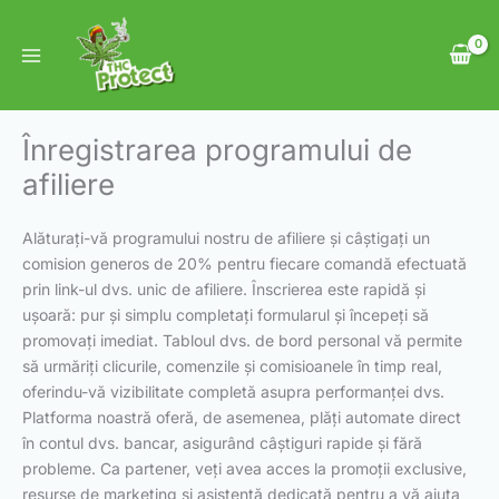
Skip
to
content
Înregistrarea programului de
afiliere
Alăturați-vă programului nostru de afiliere și câștigați un
comision generos de 20% pentru fiecare comandă efectuată
prin link-ul dvs. unic de afiliere. Înscrierea este rapidă și
ușoară: pur și simplu completați formularul și începeți să
promovați imediat. Tabloul dvs. de bord personal vă permite
să urmăriți clicurile, comenzile și comisioanele în timp real,
oferindu-vă vizibilitate completă asupra performanței dvs.
Platforma noastră oferă, de asemenea, plăți automate direct
în contul dvs. bancar, asigurând câștiguri rapide și fără
probleme. Ca partener, veți avea acces la promoții exclusive,
resurse de marketing și asistență dedicată pentru a vă ajuta