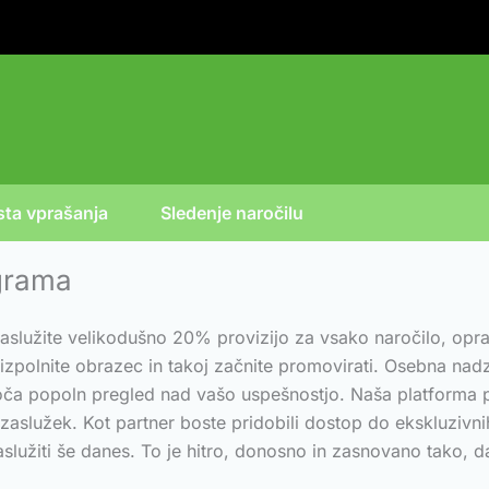
ta vprašanja
Sledenje naročilu
ograma
služite velikodušno 20% provizijo za vsako naročilo, opra
to izpolnite obrazec in takoj začnite promovirati. Osebna n
goča popoln pregled nad vašo uspešnostjo. Naša platforma 
 zaslužek. Kot partner boste pridobili dostop do ekskluzivn
lužiti še danes. To je hitro, donosno in zasnovano tako, da