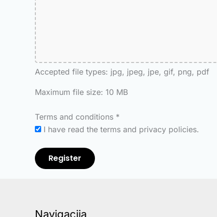
Accepted file types: jpg, jpeg, jpe, gif, png, pdf
Maximum file size: 10 MB
Terms and conditions
*
I have read the terms and privacy policies.
Register
Navigacija