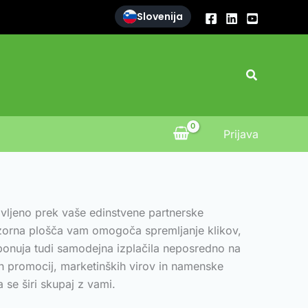
Slovenija
Search
Prijava
vljeno prek vaše edinstvene partnerske
adzorna plošča vam omogoča spremljanje klikov,
ponuja tudi samodejna izplačila neposredno na
ih promocij, marketinških virov in namenske
 se širi skupaj z vami.