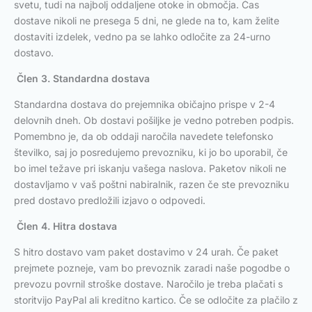
svetu, tudi na najbolj oddaljene otoke in območja. Čas
dostave nikoli ne presega 5 dni, ne glede na to, kam želite
dostaviti izdelek, vedno pa se lahko odločite za 24-urno
dostavo.
Člen 3. Standardna dostava
Standardna dostava do prejemnika običajno prispe v 2-4
delovnih dneh. Ob dostavi pošiljke je vedno potreben podpis.
Pomembno je, da ob oddaji naročila navedete telefonsko
številko, saj jo posredujemo prevozniku, ki jo bo uporabil, če
bo imel težave pri iskanju vašega naslova. Paketov nikoli ne
dostavljamo v vaš poštni nabiralnik, razen če ste prevozniku
pred dostavo predložili izjavo o odpovedi.
Člen 4. Hitra dostava
S hitro dostavo vam paket dostavimo v 24 urah. Če paket
prejmete pozneje, vam bo prevoznik zaradi naše pogodbe o
prevozu povrnil stroške dostave. Naročilo je treba plačati s
storitvijo PayPal ali kreditno kartico. Če se odločite za plačilo z