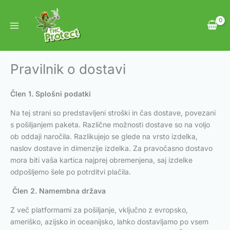
Skip
to
content
Pravilnik o dostavi
Člen 1. Splošni podatki
Na tej strani so predstavljeni stroški in čas dostave, povezani
s pošiljanjem paketa. Različne možnosti dostave so na voljo
ob oddaji naročila. Razlikujejo se glede na vrsto izdelka,
naslov dostave in dimenzije izdelka. Za pravočasno dostavo
mora biti vaša kartica najprej obremenjena, saj izdelke
odpošljemo šele po potrditvi plačila.
Člen 2. Namembna država
Z več platformami za pošiljanje, vključno z evropsko,
ameriško, azijsko in oceanijsko, lahko dostavljamo po vsem