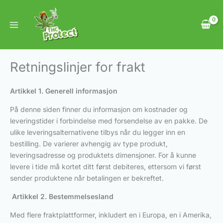
Hopp
rett
til
innholdet
Retningslinjer for frakt
Artikkel 1. Generell informasjon
På denne siden finner du informasjon om kostnader og
leveringstider i forbindelse med forsendelse av en pakke. De
ulike leveringsalternativene tilbys når du legger inn en
bestilling. De varierer avhengig av type produkt,
leveringsadresse og produktets dimensjoner. For å kunne
levere i tide må kortet ditt først debiteres, ettersom vi først
sender produktene når betalingen er bekreftet.
Artikkel 2. Bestemmelsesland
Med flere fraktplattformer, inkludert en i Europa, en i Amerika,