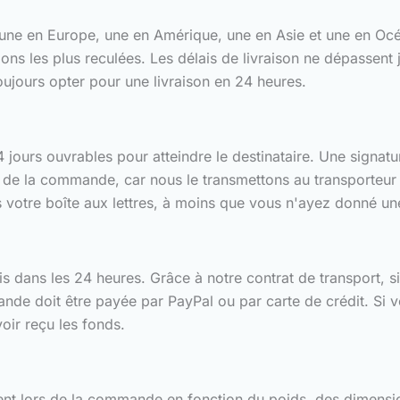
 une en Europe, une en Amérique, une en Asie et une en Oc
ions les plus reculées. Les délais de livraison ne dépassent 
toujours opter pour une livraison en 24 heures.
ours ouvrables pour atteindre le destinataire. Une signature 
de la commande, car nous le transmettons au transporteur q
s votre boîte aux lettres, à moins que vous n'ayez donné une
is dans les 24 heures. Grâce à notre contrat de transport, si
nde doit être payée par PayPal ou par carte de crédit. Si 
ir reçu les fonds.
ent lors de la commande en fonction du poids, des dimension