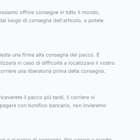
ossiamo offrire consegne in tutto il mondo,
al luogo di consegna dell'articolo, e potete
hiesta una firma alla consegna del pacco. È
zzerà in caso di difficoltà a localizzare il vostro
orriere una liberatoria prima della consegna.
everete il pacco più tardi, il corriere vi
i pagare con bonifico bancario, non invieremo
oni e al paese di consegna. Per sapere a quanto