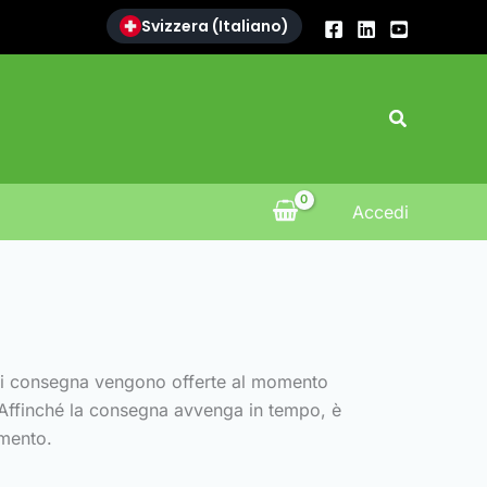
Svizzera (Italiano)
Search
Accedi
i di consegna vengono offerte al momento
o. Affinché la consegna avvenga in tempo, è
amento.