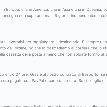
a in Europa, una in America, una in Asia e una in Oceania, p
i consegna non superano mai i 5 giorni, indipendentemente d
ni lavorativi per raggiungere il destinatario. È sempre ric
 dell'ordine, poiché lo trasmettiamo al corriere che lo utili
lla cassetta della posta a meno che non abbiate fornito al c
ntro 24 ore. Grazie al nostro contratto di trasporto, se ric
sere pagato con PayPal o carta di credito. Se si sceglie d
icamente durante il checkout in base al peso, alle dimensi