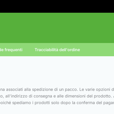
e frequenti
Tracciabilità dell'ordine
gna associati alla spedizione di un pacco. Le varie opzion
tto, all'indirizzo di consegna e alle dimensioni del prodott
 poiché spediamo i prodotti solo dopo la conferma del pag