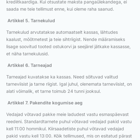
krediitkaardiga. Kui otsustate maksta pangaülekandega, ei
saada me teie tellimust enne, kui oleme raha saanud.
Artikkel 5. Tarnekulud
Tarnekulud arvutatakse automaatselt kassas, lähtudes
kaalust, mõõtmetest ja teie sihtriigist. Nende määramiseks
lisage soovitud tooted ostukorvi ja seejärel jätkake kassasse,
et näha tarnekulusid.
Artikkel 6. Tarneajad
Tarneajad kuvatakse ka kassas. Need sõltuvad valitud
tarneviisist ja tarne riigist. Igal juhul, olenemata tarneviisist, on
alati võimalik, et tarne toimub 24 tunni jooksul.
Artikkel 7. Pakendite kogumise aeg
Vedajad võtavad pakke meie ladudest vastu esmaspäevast
reedeni. Standardtarnete puhul võtavad vedajad pakid vastu
kell 11:00 hommikul. Kiirsaadetiste puhul võtavad vedajad
pakid vastu kell 13:00. Kõik tellimused, mis on esitatud pärast