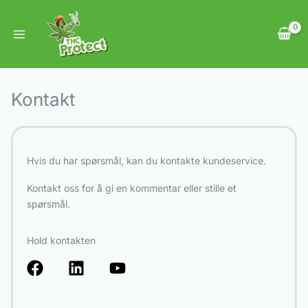
Hopp
rett
til
innholdet
Kontakt
Hvis du har spørsmål, kan du kontakte kundeservice.
Kontakt oss for å gi en kommentar eller stille et
spørsmål.
Hold kontakten
F
L
Y
a
i
o
c
n
u