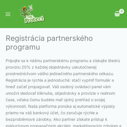
Preskočiť
na
obsah
Registrácia partnerského
programu
Pripojte sa k nášmu partnerskému programu a získajte štedrú
províziu 20% z každej objednávky uskutočnenej
prostredníctvom vášho jedinečného partnerského odkazu.
Registrácia je rýchla a jednoduchá: stačí vyplniť formulár a
hneď začať propagovať. Váš osobný ovládací panel vám
umožní sledovať kliknutia, objednávky a provízie v reálnom
čase, vďaka čomu budete mať úplný prehľad o svojej
výkonnosti. Naša platforma ponúka aj automatické výplaty
priamo na váš bankový účet, čo zaručuje rýchle a
bezproblémové zárobky. Ako partner získate prístup k
exkluzívnym propagačným akciám, marketingovým zdrojom a