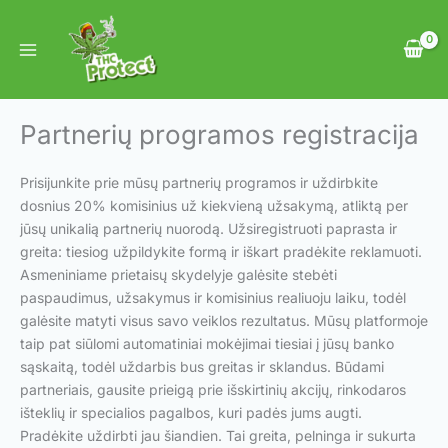
Pereiti
prie
turinio
Partnerių programos registracija
Prisijunkite prie mūsų partnerių programos ir uždirbkite
dosnius 20% komisinius už kiekvieną užsakymą, atliktą per
jūsų unikalią partnerių nuorodą. Užsiregistruoti paprasta ir
greita: tiesiog užpildykite formą ir iškart pradėkite reklamuoti.
Asmeniniame prietaisų skydelyje galėsite stebėti
paspaudimus, užsakymus ir komisinius realiuoju laiku, todėl
galėsite matyti visus savo veiklos rezultatus. Mūsų platformoje
taip pat siūlomi automatiniai mokėjimai tiesiai į jūsų banko
sąskaitą, todėl uždarbis bus greitas ir sklandus. Būdami
partneriais, gausite prieigą prie išskirtinių akcijų, rinkodaros
išteklių ir specialios pagalbos, kuri padės jums augti.
Pradėkite uždirbti jau šiandien. Tai greita, pelninga ir sukurta