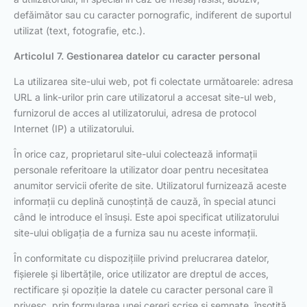
defăimător sau cu caracter pornografic, indiferent de suportul
utilizat (text, fotografie, etc.).
Articolul 7. Gestionarea datelor cu caracter personal
La utilizarea site-ului web, pot fi colectate următoarele: adresa
URL a link-urilor prin care utilizatorul a accesat site-ul web,
furnizorul de acces al utilizatorului, adresa de protocol
Internet (IP) a utilizatorului.
În orice caz, proprietarul site-ului colectează informații
personale referitoare la utilizator doar pentru necesitatea
anumitor servicii oferite de site. Utilizatorul furnizează aceste
informații cu deplină cunoștință de cauză, în special atunci
când le introduce el însuși. Este apoi specificat utilizatorului
site-ului obligația de a furniza sau nu aceste informații.
În conformitate cu dispozițiile privind prelucrarea datelor,
fișierele și libertățile, orice utilizator are dreptul de acces,
rectificare și opoziție la datele cu caracter personal care îl
privesc, prin formularea unei cereri scrise și semnate, însoțită