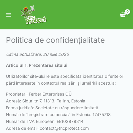
Skip
to
content
Politica de confidențialitate
Ultima actualizare: 20 iulie 2026
Articolul 1. Prezentarea sitului
Utilizatorilor site-ului le este specificată identitatea diferitelor
părți interesate în contextul realizării și urmăririi acestuia:
Proprietar : Ferber Enterprises OÜ
Adresă: Siduri tn 7, 11313, Tallinn, Estonia
Forma juridică: Societate cu răspundere limitată
Număr de înregistrare comercială în Estonia: 17475718
Număr de TVA European: EE102979314
Adresa de email:
contact@thcprotect.com