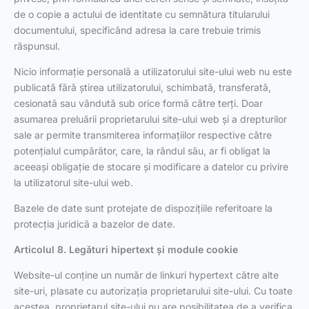
de o copie a actului de identitate cu semnătura titularului
documentului, specificând adresa la care trebuie trimis
răspunsul.
Nicio informație personală a utilizatorului site-ului web nu este
publicată fără știrea utilizatorului, schimbată, transferată,
cesionată sau vândută sub orice formă către terți. Doar
asumarea preluării proprietarului site-ului web și a drepturilor
sale ar permite transmiterea informațiilor respective către
potențialul cumpărător, care, la rândul său, ar fi obligat la
aceeași obligație de stocare și modificare a datelor cu privire
la utilizatorul site-ului web.
Bazele de date sunt protejate de dispozițiile referitoare la
protecția juridică a bazelor de date.
Articolul 8. Legături hipertext și module cookie
Website-ul conține un număr de linkuri hypertext către alte
site-uri, plasate cu autorizația proprietarului site-ului. Cu toate
acestea, proprietarul site-ului nu are posibilitatea de a verifica