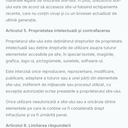
materiale legate de utilizarea site-ului. În plus, utilizatorul site-
ului este de acord să acceseze site-ul folosind echipamente
recente, care nu conțin viruși și cu un browser actualizat de
ultimă generație.
Articolul 5. Proprietatea intelectuală și contrafacerea
Proprietarul site-ului este deținătorul drepturilor de proprietate
intelectuală sau deține drepturile de utilizare asupra tuturor
elementelor accesibile pe site, în special textele, imaginile,
grafica, logo-ul, pictogramele, sunetele, software-ul.
Este interzisă orice reproducere, reprezentare, modificare,
publicare, adaptare a tuturor sau a unei părți din elementele
site-ului, indiferent de mijloacele sau procesul utilizat, cu
excepția autorizației scrise prealabile a proprietarului site-ului.
Orice utilizare neautorizată a site-ului sau a oricăruia dintre
elementele pe care le conține va fi considerată drept
infracțiune și va fi urmărită penal.
Articolul 6. Limitarea răspunderii