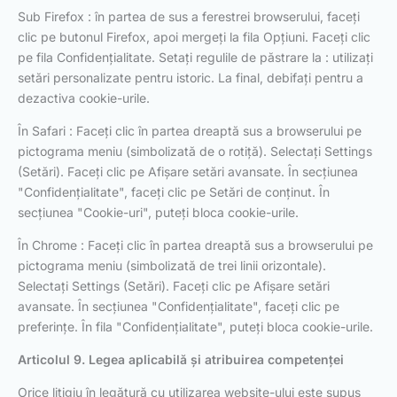
Sub Firefox : în partea de sus a ferestrei browserului, faceți
clic pe butonul Firefox, apoi mergeți la fila Opțiuni. Faceți clic
pe fila Confidențialitate. Setați regulile de păstrare la : utilizați
setări personalizate pentru istoric. La final, debifați pentru a
dezactiva cookie-urile.
În Safari : Faceți clic în partea dreaptă sus a browserului pe
pictograma meniu (simbolizată de o rotiță). Selectați Settings
(Setări). Faceți clic pe Afișare setări avansate. În secțiunea
"Confidențialitate", faceți clic pe Setări de conținut. În
secțiunea "Cookie-uri", puteți bloca cookie-urile.
În Chrome : Faceți clic în partea dreaptă sus a browserului pe
pictograma meniu (simbolizată de trei linii orizontale).
Selectați Settings (Setări). Faceți clic pe Afișare setări
avansate. În secțiunea "Confidențialitate", faceți clic pe
preferințe. În fila "Confidențialitate", puteți bloca cookie-urile.
Articolul 9. Legea aplicabilă și atribuirea competenței
Orice litigiu în legătură cu utilizarea website-ului este supus