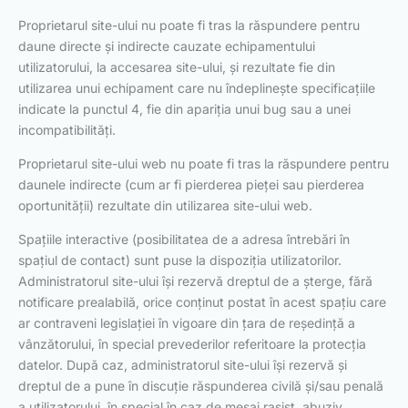
Proprietarul site-ului nu poate fi tras la răspundere pentru
daune directe și indirecte cauzate echipamentului
utilizatorului, la accesarea site-ului, și rezultate fie din
utilizarea unui echipament care nu îndeplinește specificațiile
indicate la punctul 4, fie din apariția unui bug sau a unei
incompatibilități.
Proprietarul site-ului web nu poate fi tras la răspundere pentru
daunele indirecte (cum ar fi pierderea pieței sau pierderea
oportunității) rezultate din utilizarea site-ului web.
Spațiile interactive (posibilitatea de a adresa întrebări în
spațiul de contact) sunt puse la dispoziția utilizatorilor.
Administratorul site-ului își rezervă dreptul de a șterge, fără
notificare prealabilă, orice conținut postat în acest spațiu care
ar contraveni legislației în vigoare din țara de reședință a
vânzătorului, în special prevederilor referitoare la protecția
datelor. După caz, administratorul site-ului își rezervă și
dreptul de a pune în discuție răspunderea civilă și/sau penală
a utilizatorului, în special în caz de mesaj rasist, abuziv,