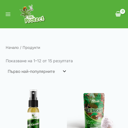
Sorted
Skip
by
to
popularity
content
Начало
/ Продукти
Показване на 1–12 от 15 резултата