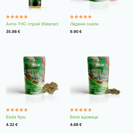
Оценено с
Оценено с
Анти-THC спрей (Kleaner)
Ледени скали
4.75
4.98
от 5
от 5
35.88
€
9.90
€
Оценено с
Оценено с
Бъба Куш
Бяла вдовица
4.96
4.97
от 5
от 5
4.32
€
4.68
€