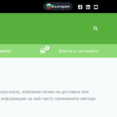
България
Search
чките
Влезте в системата
оръчката, избрания начин на доставка или
 информация за най-често приеманите методи