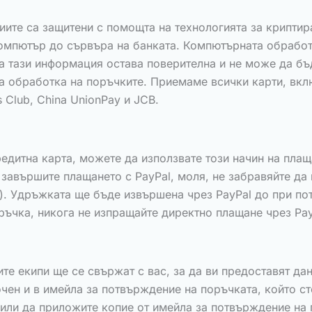
иите са защитени с помощта на технологията за крипти
компютър до сървъра на банката. Компютърната обработ
а тази информация остава поверителна и не може да бъ
 обработка на поръчките. Приемаме всички карти, включ
rs Club, China UnionPay и JCB.
редитна карта, можете да използвате този начин на плащ
о завършите плащането с PayPal, моля, не забравяйте да
о). Удръжката ще бъде извършена чрез PayPal до при по
ръчка, никога не изпращайте директно плащане чрез Pay
те екипи ще се свържат с вас, за да ви предоставят да
очен и в имейла за потвърждение на поръчката, който с
 или да приложите копие от имейла за потвърждение на 