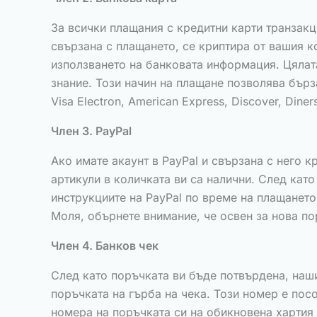
За всички плащания с кредитни карти транзакц
свързана с плащането, се криптира от вашия 
използването на банковата информация. Цялат
знание. Този начин на плащане позволява бърза
Visa Electron, American Express, Discover, Dine
Член 3. PayPal
Ако имате акаунт в PayPal и свързана с него к
артикули в количката ви са налични. След кат
инструкциите на PayPal по време на плащанет
Моля, обърнете внимание, че освен за нова по
Член 4. Банков чек
След като поръчката ви бъде потвърдена, наши
поръчката на гърба на чека. Този номер е пос
номера на поръчката си на обикновена хартия