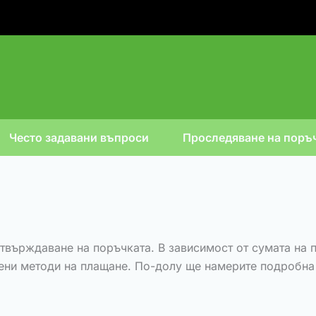
Често задавани въпроси
Проследяване на поръ
твърждаване на поръчката. В зависимост от сумата на п
ени методи на плащане. По-долу ще намерите подробна