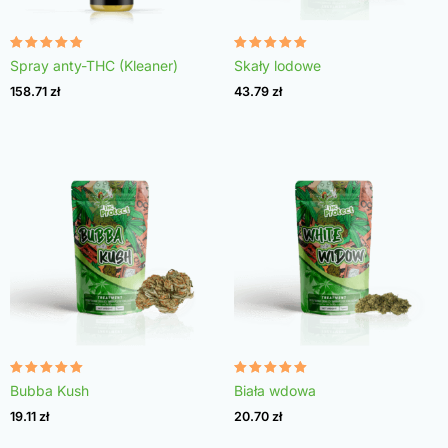
Oceniono
Oceniono
Spray anty-THC (Kleaner)
Skały lodowe
4.75
4.98
na 5
na 5
158.71
zł
43.79
zł
Oceniono
Oceniono
Bubba Kush
Biała wdowa
4.96
4.97
na 5
na 5
19.11
zł
20.70
zł