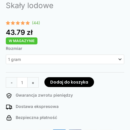
Skały lodowe
(44)
Oceniony
44
43.79
zł
4.98
na 5
na
W MAGAZYNIE
podstawie
ocen
ilość
Rozmiar
klientów
Ice
Rocks
Dodaj do koszyka
-
+
Gwarancja zwrotu pieniędzy
Dostawa ekspresowa
Bezpieczna płatność