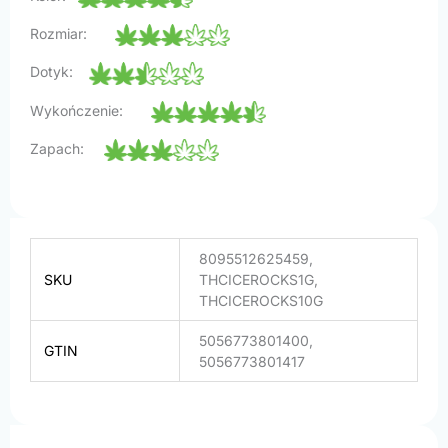
Rozmiar:
Dotyk:
Wykończenie:
Zapach:
8095512625459,
SKU
THCICEROCKS1G,
THCICEROCKS10G
5056773801400,
GTIN
5056773801417