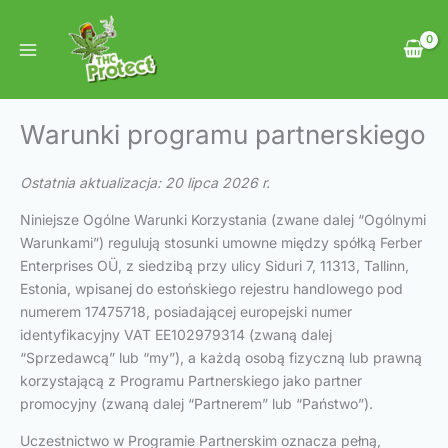
Przejdź
do
treści
Warunki programu partnerskiego
Ostatnia aktualizacja: 20 lipca 2026 r.
Niniejsze Ogólne Warunki Korzystania (zwane dalej “Ogólnymi
Warunkami”) regulują stosunki umowne między spółką Ferber
Enterprises OÜ, z siedzibą przy ulicy Siduri 7, 11313, Tallinn,
Estonia, wpisanej do estońskiego rejestru handlowego pod
numerem 17475718, posiadającej europejski numer
identyfikacyjny VAT EE102979314 (zwaną dalej
“Sprzedawcą” lub “my”), a każdą osobą fizyczną lub prawną
korzystającą z Programu Partnerskiego jako partner
promocyjny (zwaną dalej “Partnerem” lub “Państwo”).
Uczestnictwo w Programie Partnerskim oznacza pełną,