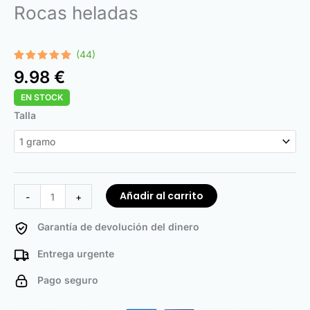
Rocas heladas
(44)
Valorado
44
9.98
€
con
4.98
de 5 en
EN STOCK
base a
valoraciones
Ice
Talla
de
clientes
Rocks
cantidad
Añadir al carrito
-
+
Garantía de devolución del dinero
Entrega urgente
Pago seguro