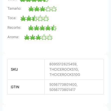
Tamaño:
Toca:
Recorte:
Aroma:
8095512625459,
SKU
THCICEROCKS1G,
THCICEROCKS10G
5056773801400,
GTIN
5056773801417