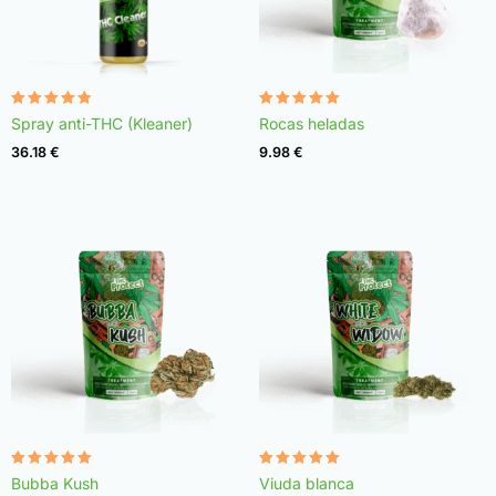
Valorado
Valorado
Spray anti-THC (Kleaner)
Rocas heladas
con
con
4.75
4.98
36.18
€
9.98
€
de 5
de 5
Valorado
Valorado
Bubba Kush
Viuda blanca
con
con