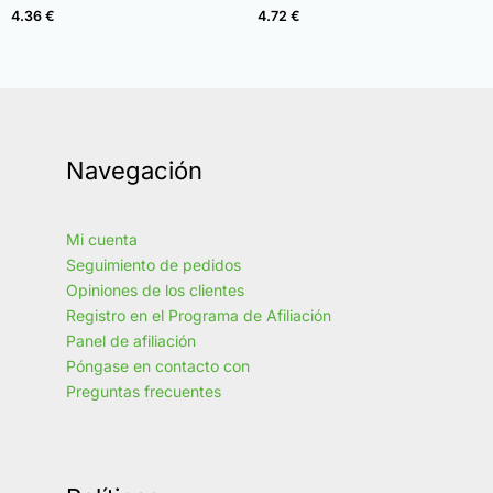
4.96
4.97
4.36
€
4.72
€
de 5
de 5
Navegación
Mi cuenta
Seguimiento de pedidos
Opiniones de los clientes
Registro en el Programa de Afiliación
Panel de afiliación
Póngase en contacto con
Preguntas frecuentes