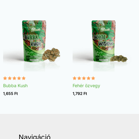
Értékelés:
Értékelés:
Bubba Kush
Fehér özvegy
4.96
4.97
/ 5
/ 5
1,655
Ft
1,792
Ft
Navigáció