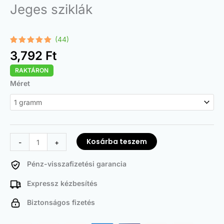
Jeges sziklák
(44)
Értékelés
44
3,792
Ft
4.98
az 5-
ből,
RAKTÁRON
értékelés
alapján
Ice
Méret
Rocks
mennyiség
Kosárba teszem
-
+
Pénz-visszafizetési garancia
Expressz kézbesítés
Biztonságos fizetés