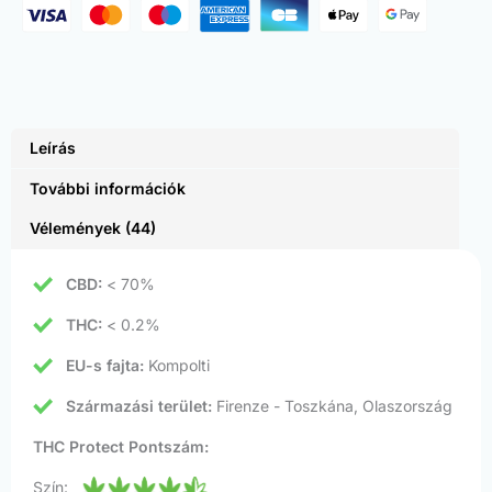
Leírás
További információk
Vélemények (44)
CBD:
< 70%
THC:
< 0.2%
EU-s fajta:
Kompolti
Származási terület:
Firenze - Toszkána, Olaszország
THC Protect Pontszám:
Szín: