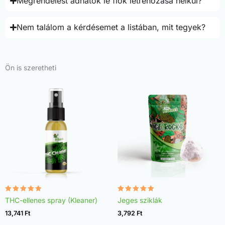
Megrendelést adhatok le fiók létrehozása nélkül?
Nem találom a kérdésemet a listában, mit tegyek?
Ön is szeretheti
Értékelés:
Értékelés:
THC-ellenes spray (Kleaner)
Jeges sziklák
4.75
4.98
/ 5
/ 5
13,741
Ft
3,792
Ft