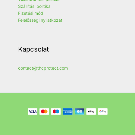
Szállítási politika
Fizetési mód
Felelősségi nyilatkozat
Kapcsolat
contact@thcprotect.com