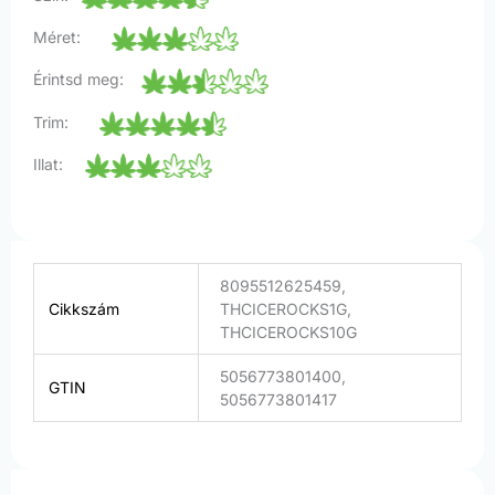
Méret:
Érintsd meg:
Trim:
Illat:
8095512625459,
Cikkszám
THCICEROCKS1G,
THCICEROCKS10G
5056773801400,
GTIN
5056773801417