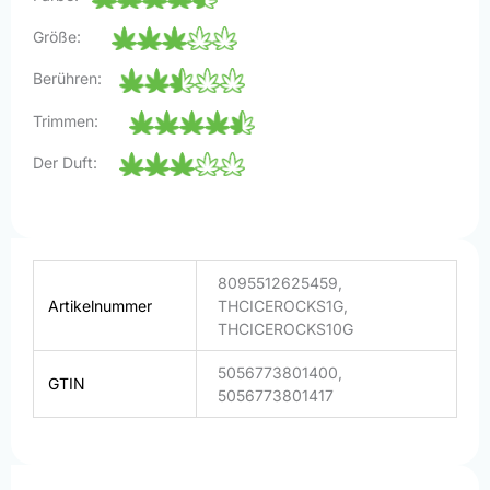
Größe:
Berühren:
Trimmen:
Der Duft:
8095512625459,
Artikelnummer
THCICEROCKS1G,
THCICEROCKS10G
5056773801400,
GTIN
5056773801417