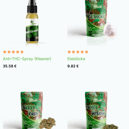
Bewertet
Bewertet
Anti-THC-Spray (Kleaner)
Eisblöcke
mit
mit
4.75
4.98
35.58
€
9.82
€
von 5
von 5