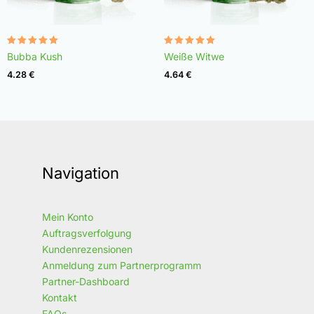
Bewertet
Bewertet
Bubba Kush
Weiße Witwe
mit
mit
4.96
4.97
4.28
€
4.64
€
von 5
von 5
Navigation
Mein Konto
Auftragsverfolgung
Kundenrezensionen
Anmeldung zum Partnerprogramm
Partner-Dashboard
Kontakt
FAQs