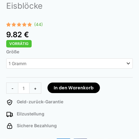
Eisblöcke
(44)
Bewertet
44
9.82
€
mit
4.98
von 5,
VORRÄTIG
basierend
auf
Ice
Größe
Kundenbewertungen
Rocks
Menge
In den Warenkorb
-
+
Geld-zurück-Garantie
Eilzustellung
Sichere Bezahlung