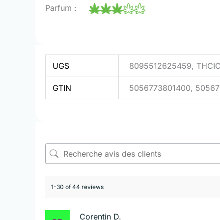
Parfum :
UGS
8095512625459, THCI
GTIN
5056773801400, 50567
1-30 of 44 reviews
Corentin D.