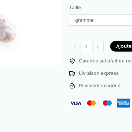
de
Taille
Ice
Rocks
Ajoute
-
+
Garantie satisfait ou r
Livraison express
Paiement sécurisé