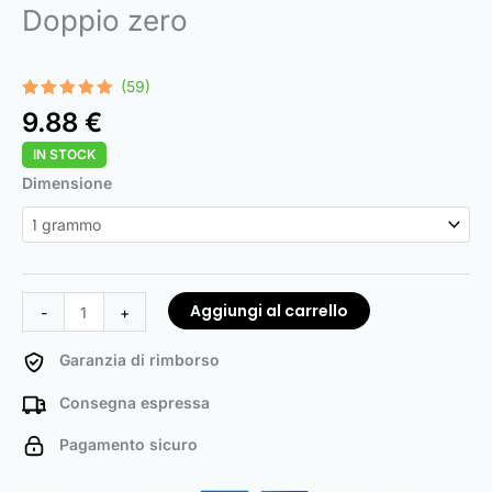
Doppio zero
(59)
Valutato
59
9.88
€
4.92
su 5
su base
IN STOCK
di
recensioni
Double
Dimensione
Zero
quantità
Aggiungi al carrello
-
+
Garanzia di rimborso
Consegna espressa
Pagamento sicuro