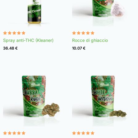
Valutato
Valutato
Spray anti-THC (Kleaner)
Rocce di ghiaccio
4.75
4.98
su 5
su 5
36.48
€
10.07
€