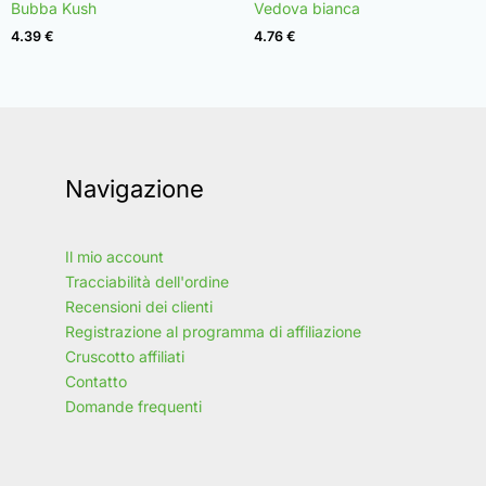
Valutato
Valutato
Bubba Kush
Vedova bianca
4.96
4.97
su 5
su 5
4.39
€
4.76
€
Navigazione
Il mio account
Tracciabilità dell'ordine
Recensioni dei clienti
Registrazione al programma di affiliazione
Cruscotto affiliati
Contatto
Domande frequenti