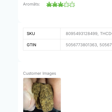
Aromāts:
SKU
8095493128499, THC
GTIN
5056773801363, 5056
Customer Images