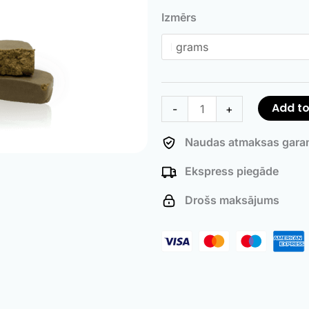
Zero
Izmērs
quantity
Add to
-
+
Naudas atmaksas garan
Ekspress piegāde
Drošs maksājums