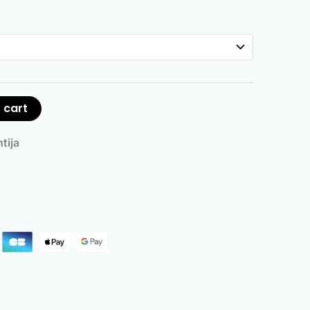
 cart
tija