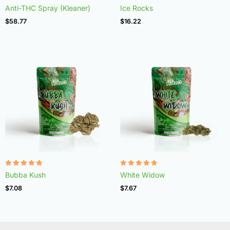
Rated
Rated
Anti-THC Spray (Kleaner)
Ice Rocks
4.75
4.98
out of 5
out of 5
$
58.77
$
16.22
Rated
Rated
Bubba Kush
White Widow
4.96
4.97
out of 5
out of 5
$
7.08
$
7.67