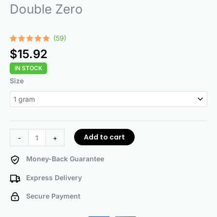
Double Zero
(59)
Rated
59
4.92
$
15.92
out of 5
based on
IN STOCK
customer
ratings
Double
Size
Zero
quantity
Add to cart
-
+
Money-Back Guarantee
Express Delivery
Secure Payment