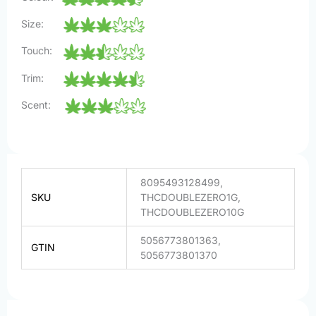
Size:
Touch:
Trim:
Scent:
8095493128499,
SKU
THCDOUBLEZERO1G,
THCDOUBLEZERO10G
5056773801363,
GTIN
5056773801370