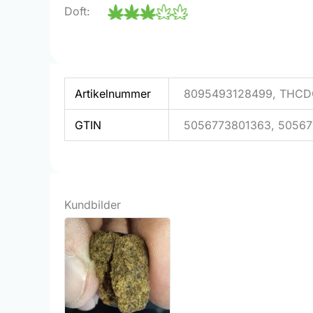
Doft:
Artikelnummer
8095493128499, THC
GTIN
5056773801363, 5056
Kundbilder