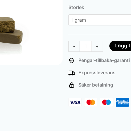
Zero
Storlek
mängd
Lägg ti
-
+
Pengar-tillbaka-garanti
Expressleverans
Säker betalning