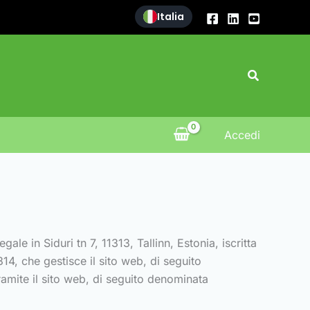
Italia
Cerca
Accedi
le in Siduri tn 7, 11313, Tallinn, Estonia, iscritta
4, che gestisce il sito web, di seguito
ramite il sito web, di seguito denominata