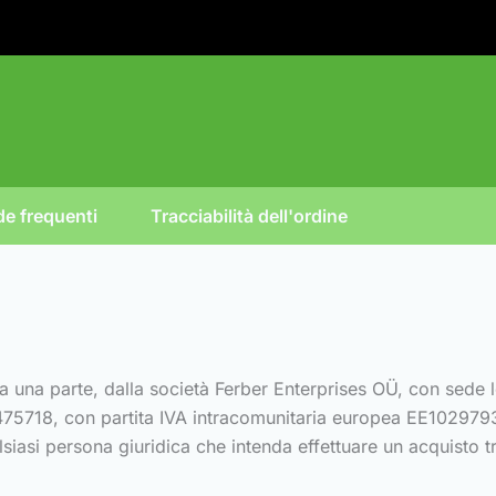
e frequenti
Tracciabilità dell'ordine
 una parte, dalla società Ferber Enterprises OÜ, con sede lega
475718, con partita IVA intracomunitaria europea EE10297931
lsiasi persona giuridica che intenda effettuare un acquisto t