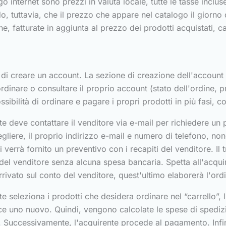
 internet sono prezzi in valuta locale, tutte le tasse incluse. 
 tuttavia, che il prezzo che appare nel catalogo il giorno de
e, fatturate in aggiunta al prezzo dei prodotti acquistati, ca
tà di creare un account. La sezione di creazione dell'account
ordinare o consultare il proprio account (stato dell'ordine, p
ossibilità di ordinare e pagare i propri prodotti in più fasi,
e deve contattare il venditore via e-mail per richiedere un
gliere, il proprio indirizzo e-mail e numero di telefono, non
li verrà fornito un preventivo con i recapiti del venditore. I
 del venditore senza alcuna spesa bancaria. Spetta all'acqui
rivato sul conto del venditore, quest'ultimo elaborerà l'ord
e seleziona i prodotti che desidera ordinare nel “carrello”, l
isce uno nuovo. Quindi, vengono calcolate le spese di spediz
. Successivamente, l'acquirente procede al pagamento. Infin