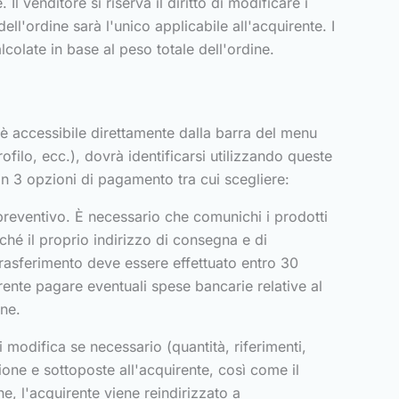
Il venditore si riserva il diritto di modificare i
ll'ordine sarà l'unico applicabile all'acquirente. I
lcolate in base al peso totale dell'ordine.
 è accessibile direttamente dalla barra del menu
rofilo, ecc.), dovrà identificarsi utilizzando queste
 con 3 opzioni di pagamento tra cui scegliere:
 preventivo. È necessario che comunichi i prodotti
ché il proprio indirizzo di consegna e di
l trasferimento deve essere effettuato entro 30
rente pagare eventuali spese bancarie relative al
ine.
i modifica se necessario (quantità, riferimenti,
ione e sottoposte all'acquirente, così come il
e, l'acquirente viene reindirizzato a