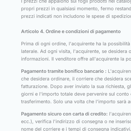
I prezzi che appaiono sui fogli prodotti nel catalogo
propri prezzi in qualsiasi momento, fermo restando,
prezzi indicati non includono le spese di spedizion
Articolo 4. Ordine e condizioni di pagamento
Prima di ogni ordine, l'acquirente ha la possibili
laterale. Ad ogni visita, l'acquirente, se desidera 
informazioni. Il venditore offre all'acquirente la p
Pagamento tramite bonifico bancario :
L'acquirent
che desidera ordinare, il corriere che desidera sce
fatturazione. Dopo aver inviato la sua richiesta, g
giorni e l'importo totale deve pervenire sul conto
trasferimento. Solo una volta che l'importo sarà ar
Pagamento sicuro con carta di credito:
l'acquirent
ecc.), verifica l'indirizzo di consegna o ne inser
nome del corriere e i tempi di consegna indicativi