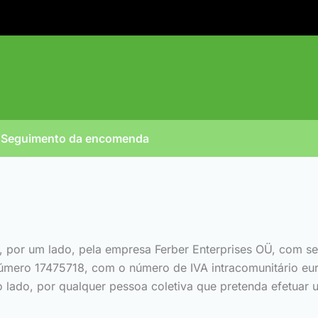
Seguimento da encomenda
por um lado, pela empresa Ferber Enterprises OÜ, com sede s
número 17475718, com o número de IVA intracomunitário eu
o lado, por qualquer pessoa coletiva que pretenda efetuar