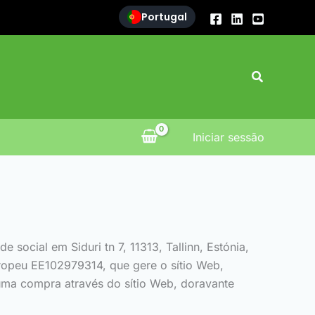
Portugal
Search
Iniciar sessão
ocial em Siduri tn 7, 11313, Tallinn, Estónia,
ropeu EE102979314, que gere o sítio Web,
 uma compra através do sítio Web, doravante