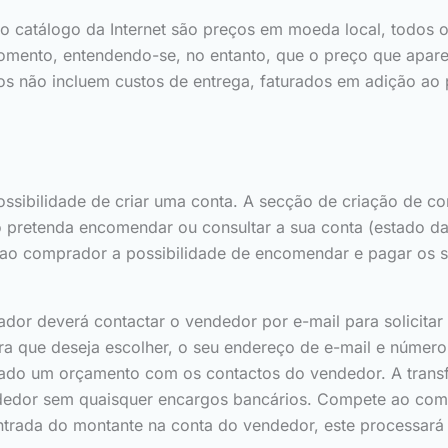
 catálogo da Internet são preços em moeda local, todos o
momento, entendendo-se, no entanto, que o preço que apar
dos não incluem custos de entrega, faturados em adição a
ibilidade de criar uma conta. A secção de criação de cont
 pretenda encomendar ou consultar a sua conta (estado das 
 ao comprador a possibilidade de encomendar e pagar os 
or deverá contactar o vendedor por e-mail para solicita
ra que deseja escolher, o seu endereço de e-mail e númer
dado um orçamento com os contactos do vendedor. A transf
endedor sem quaisquer encargos bancários. Compete ao co
 entrada do montante na conta do vendedor, este processar