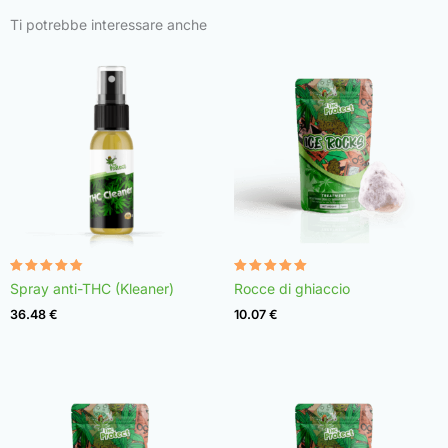
Ti potrebbe interessare anche
Valutato
Valutato
Spray anti-THC (Kleaner)
Rocce di ghiaccio
4.75
4.98
su 5
su 5
36.48
€
10.07
€