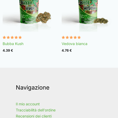
Valutato
Valutato
Bubba Kush
Vedova bianca
4.96
4.97
su 5
su 5
4.39
€
4.76
€
Navigazione
Il mio account
Tracciabilità dell'ordine
Recensioni dei clienti