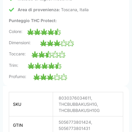
Area di provenienza:
Toscana, Italia
Punteggio THC Protect:
Colore:
Dimensioni:
Toccare:
Trim:
Profumo:
8030376034611,
SKU
THCBUBBAKUSH1G,
THCBUBBAKUSH10G
5056773801424,
GTIN
5056773801431