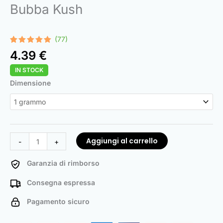
Bubba Kush
(77)
Valutato
77
4.39
€
4.96
su 5
su base
IN STOCK
di
recensioni
Bubba
Dimensione
Kush
quantità
Aggiungi al carrello
-
+
Garanzia di rimborso
Consegna espressa
Pagamento sicuro