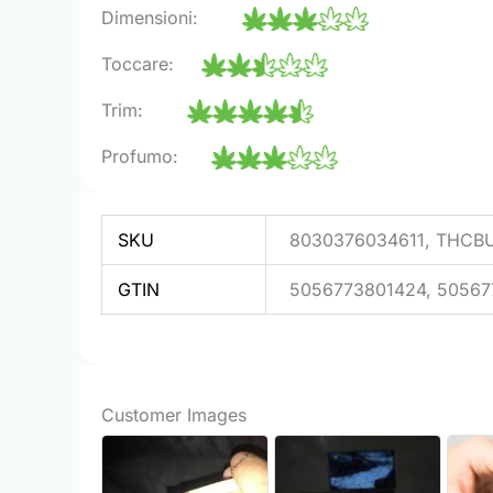
Dimensioni:
Toccare:
Trim:
Profumo:
SKU
8030376034611, THC
GTIN
5056773801424, 50567
Customer Images