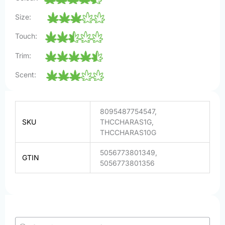
Size:
Touch:
Trim:
Scent:
8095487754547,
SKU
THCCHARAS1G,
THCCHARAS10G
5056773801349,
GTIN
5056773801356