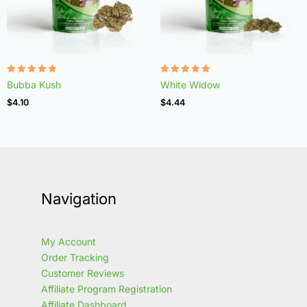
Rated
Rated
Bubba Kush
White Widow
4.96
4.97
out of 5
out of 5
$
4.10
$
4.44
Navigation
My Account
Order Tracking
Customer Reviews
Affiliate Program Registration
Affiliate Dashboard