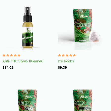
Rated
Rated
Anti-THC Spray (Kleaner)
Ice Rocks
4.75
4.98
out of 5
out of 5
$
34.02
$
9.39