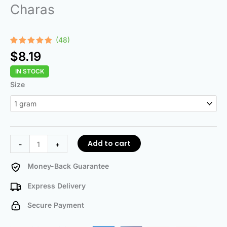
Charas
(48)
Rated
48
4.96
$
8.19
out of 5
based on
IN STOCK
customer
ratings
Charas
Size
quantity
Add to cart
-
+
Money-Back Guarantee
Express Delivery
Secure Payment