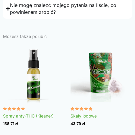
Nie mogę znaleźć mojego pytania na liście, co
powinienem zrobić?
Możesz także polubić
Oceniono
Oceniono
Spray anty-THC (Kleaner)
Skały lodowe
4.75
4.98
na 5
na 5
158.71
zł
43.79
zł