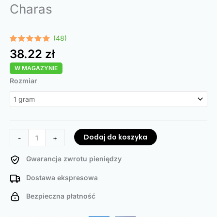
Charas
(48)
Oceniony
48
38.22
zł
4.96
na 5
na
W MAGAZYNIE
podstawie
ocen
ilość
Rozmiar
klientów
Charas
Dodaj do koszyka
-
+
Gwarancja zwrotu pieniędzy
Dostawa ekspresowa
Bezpieczna płatność