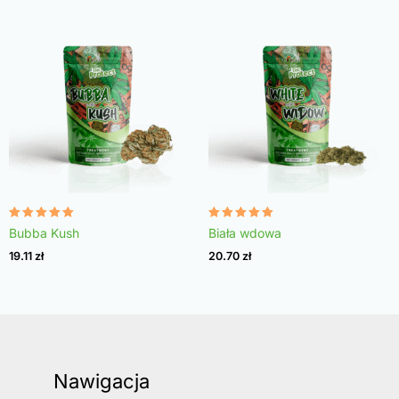
Oceniono
Oceniono
Bubba Kush
Biała wdowa
4.96
4.97
na 5
na 5
19.11
zł
20.70
zł
Nawigacja