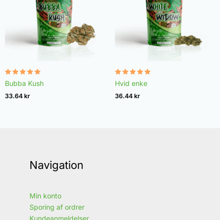
Vurderet
Vurderet
Bubba Kush
Hvid enke
4.96
4.97
ud af 5
ud af 5
33.64
kr
36.44
kr
Navigation
Min konto
Sporing af ordrer
Kundeanmeldelser