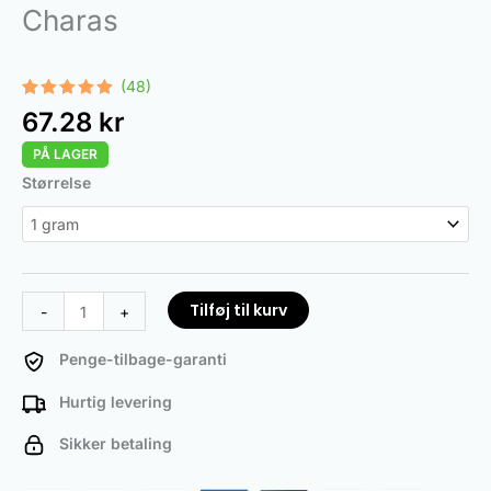
Charas
(48)
Bedømt
48
67.28
kr
som
4.96
ud af 5
PÅ LAGER
baseret
på
Charas
Størrelse
kundebedømmelser
antal
Tilføj til kurv
-
+
Penge-tilbage-garanti
Hurtig levering
Sikker betaling