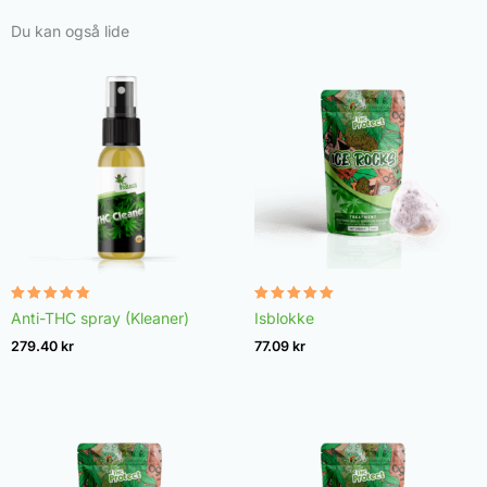
Du kan også lide
Vurderet
Vurderet
Anti-THC spray (Kleaner)
Isblokke
4.75
4.98
ud af 5
ud af 5
279.40
kr
77.09
kr