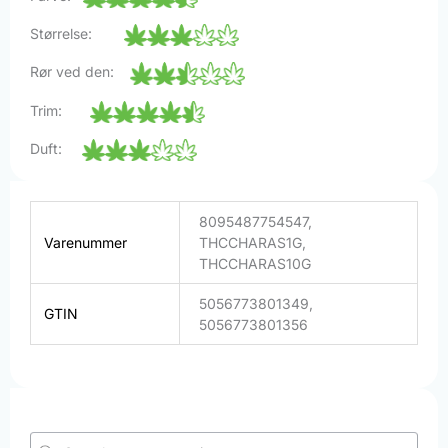
Størrelse:
Rør ved den:
Trim:
Duft:
8095487754547,
Varenummer
THCCHARAS1G,
THCCHARAS10G
5056773801349,
GTIN
5056773801356