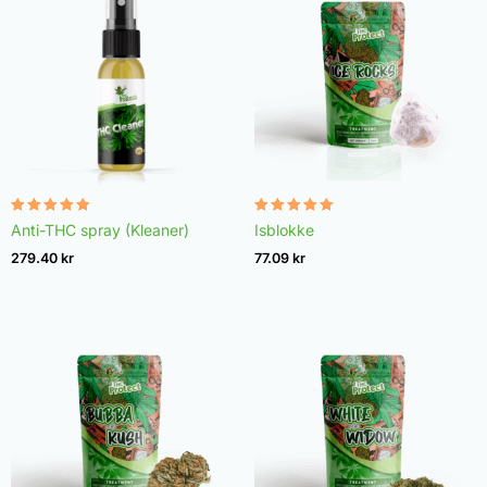
Vurderet
Vurderet
Anti-THC spray (Kleaner)
Isblokke
4.75
4.98
ud af 5
ud af 5
279.40
kr
77.09
kr