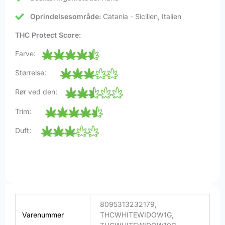
Oprindelsesområde:
Catania - Sicilien, Italien
THC Protect Score:
Farve:
Størrelse:
Rør ved den:
Trim:
Duft:
8095313232179,
Varenummer
THCWHITEWIDOW1G,