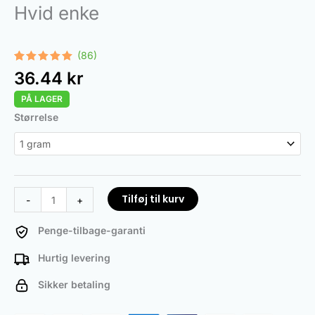
Hvid enke
(86)
Bedømt
86
36.44
kr
som
4.97
ud af 5
PÅ LAGER
baseret
på
White
Størrelse
kundebedømmelser
Widow
antal
Tilføj til kurv
-
+
Penge-tilbage-garanti
Hurtig levering
Sikker betaling