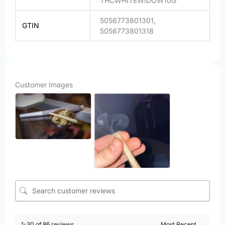
THCWHITEWIDOW10G
5056773801301,
GTIN
5056773801318
Customer Images
1-30 of 86 reviews