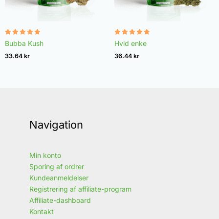
Vurderet
Vurderet
Bubba Kush
Hvid enke
4.96
4.97
ud af 5
ud af 5
33.64
kr
36.44
kr
Navigation
Min konto
Sporing af ordrer
Kundeanmeldelser
Registrering af affiliate-program
Affiliate-dashboard
Kontakt