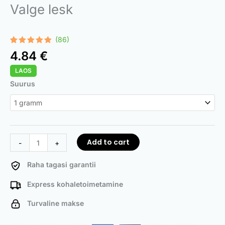
Valge lesk
(86)
Rated
86
4.97
4.84
€
out of 5
based on
LAOS
customer
ratings
White
Suurus
Widow
quantity
Add to cart
-
+
Raha tagasi garantii
Express kohaletoimetamine
Turvaline makse