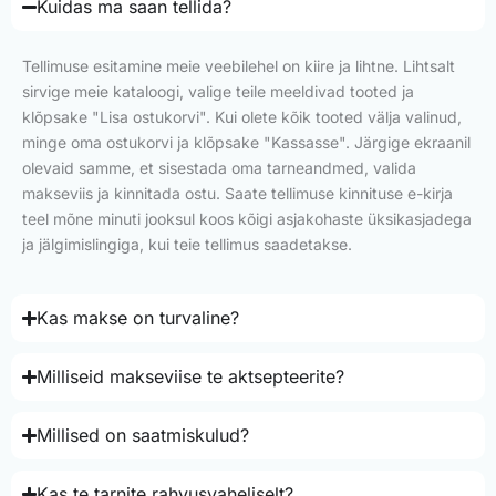
Kuidas ma saan tellida?
Tellimuse esitamine meie veebilehel on kiire ja lihtne. Lihtsalt
sirvige meie kataloogi, valige teile meeldivad tooted ja
klõpsake "Lisa ostukorvi". Kui olete kõik tooted välja valinud,
minge oma ostukorvi ja klõpsake "Kassasse". Järgige ekraanil
olevaid samme, et sisestada oma tarneandmed, valida
makseviis ja kinnitada ostu. Saate tellimuse kinnituse e-kirja
teel mõne minuti jooksul koos kõigi asjakohaste üksikasjadega
ja jälgimislingiga, kui teie tellimus saadetakse.
Kas makse on turvaline?
Milliseid makseviise te aktsepteerite?
Millised on saatmiskulud?
Kas te tarnite rahvusvaheliselt?