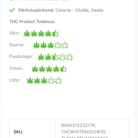
Päritolupiirkond:
Catania - Sitsiilia, Itaalia
THC Protect Tulemus:
Värv:
Suurus:
Puudutage:
Trimm:
Lõhn:
8095313232179,
SKU
THCWHITEWIDOW1G,