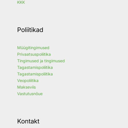
KKK
Poliitikad
Müügitingimused
Privaatsuspoliitika
Tingimused ja tingimused
Tagastamispoliitika
Tagastamispoliitika
Veopoliitika
Makseviis
Vastutusnõue
Kontakt