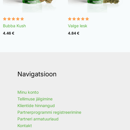
Rated
Rated
Bubba Kush
Valge lesk
4.96
4.97
out of 5
out of 5
4.46
€
4.84
€
Navigatsioon
Minu konto
Tellimuse jälgimine
Klientide hinnangud
Partnerprogrammi registreerimine
Partneri armatuurlaud
Kontakt