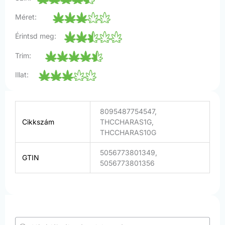
Méret:
Érintsd meg:
Trim:
Illat:
8095487754547,
Cikkszám
THCCHARAS1G,
THCCHARAS10G
5056773801349,
GTIN
5056773801356