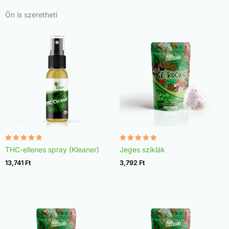
Ön is szeretheti
Értékelés:
Értékelés:
THC-ellenes spray (Kleaner)
Jeges sziklák
4.75
4.98
/ 5
/ 5
13,741
Ft
3,792
Ft