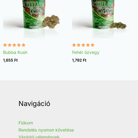
Értékelés:
Értékelés:
Bubba Kush
Fehér özvegy
4.96
4.97
/ 5
/ 5
1,655
Ft
1,792
Ft
Navigáció
Fiókom
Rendelés nyomon követése
Vásárlói vélemények