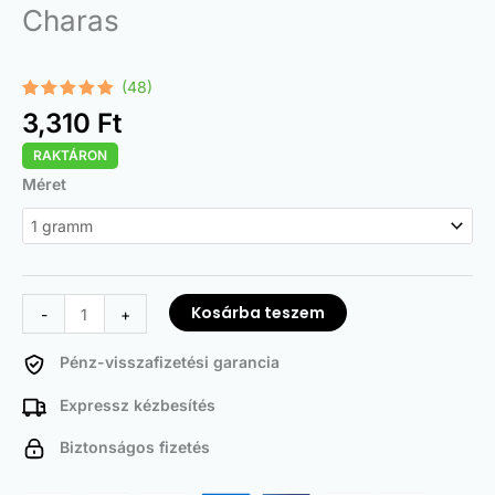
Charas
(48)
Értékelés
48
3,310
Ft
4.96
az 5-
ből,
RAKTÁRON
értékelés
alapján
Charas
Méret
mennyiség
Kosárba teszem
-
+
Pénz-visszafizetési garancia
Expressz kézbesítés
Biztonságos fizetés