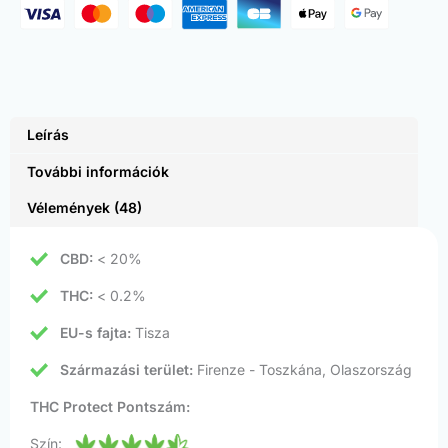
Leírás
További információk
Vélemények (48)
CBD:
< 20%
THC:
< 0.2%
EU-s fajta:
Tisza
Származási terület:
Firenze - Toszkána, Olaszország
THC Protect Pontszám:
Szín: