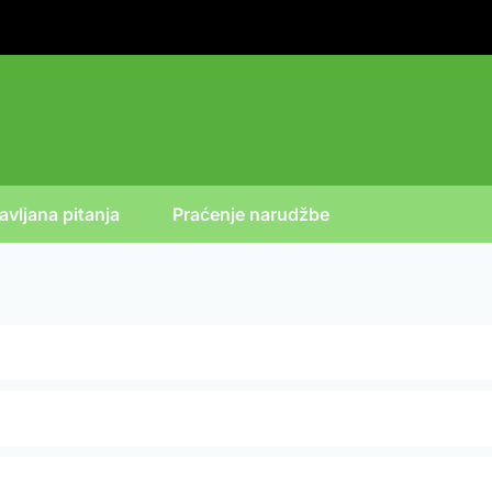
vljana pitanja
Praćenje narudžbe