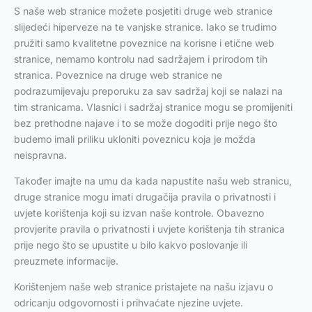
S naše web stranice možete posjetiti druge web stranice
slijedeći hiperveze na te vanjske stranice. Iako se trudimo
pružiti samo kvalitetne poveznice na korisne i etične web
stranice, nemamo kontrolu nad sadržajem i prirodom tih
stranica. Poveznice na druge web stranice ne
podrazumijevaju preporuku za sav sadržaj koji se nalazi na
tim stranicama. Vlasnici i sadržaj stranice mogu se promijeniti
bez prethodne najave i to se može dogoditi prije nego što
budemo imali priliku ukloniti poveznicu koja je možda
neispravna.
Također imajte na umu da kada napustite našu web stranicu,
druge stranice mogu imati drugačija pravila o privatnosti i
uvjete korištenja koji su izvan naše kontrole. Obavezno
provjerite pravila o privatnosti i uvjete korištenja tih stranica
prije nego što se upustite u bilo kakvo poslovanje ili
preuzmete informacije.
Korištenjem naše web stranice pristajete na našu izjavu o
odricanju odgovornosti i prihvaćate njezine uvjete.