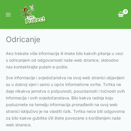
Skip
to
content
Odricanje
Ako trebate više informacija ili imate bilo kakvih pitanja u vezi
s odricanjem od odgovornosti naše web stranice, slobodno
nas kontaktirajte putem e-pošte.
Sve informacije i svjedočanstva na ovoj web stranici objavljeni
su u dobroj vjeri i samo u opće informativne svrhe. Tvrtka ne
daje nikakva jamstva o potpunosti, pouzdanosti i točnosti ovih
informacija i ovih svjedočanstava. Bilo kakva radnja koju
poduzmete na temelju informacija pronađenih na ovoj web
stranici isključivo je na vlastiti rizik. Tvrtka neće biti odgovorna
za bilo kakve gubitke i/ili štete povezane s korištenjem naše
web stranice.