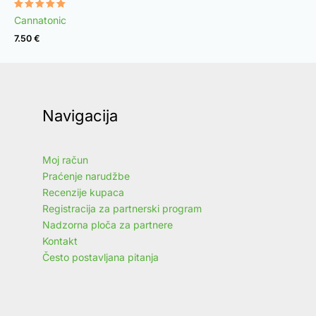
Rated
Cannatonic
4.97
out of 5
7.50
€
Navigacija
Moj račun
Praćenje narudžbe
Recenzije kupaca
Registracija za partnerski program
Nadzorna ploča za partnere
Kontakt
Često postavljana pitanja