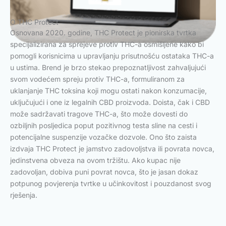
O THC Protect
Osnovana 2020. godine, THC Protect je pionirska tvrtka
specijalizirana za sprejeve protiv THC-a osmišljene kako bi
pomogli korisnicima u upravljanju prisutnošću ostataka THC-a
u ustima. Brend je brzo stekao prepoznatljivost zahvaljujući
svom vodećem spreju protiv THC-a, formuliranom za
uklanjanje THC toksina koji mogu ostati nakon konzumacije,
uključujući i one iz legalnih CBD proizvoda. Doista, čak i CBD
može sadržavati tragove THC-a, što može dovesti do
ozbiljnih posljedica poput pozitivnog testa sline na cesti i
potencijalne suspenzije vozačke dozvole. Ono što zaista
izdvaja THC Protect je jamstvo zadovoljstva ili povrata novca,
jedinstvena obveza na ovom tržištu. Ako kupac nije
zadovoljan, dobiva puni povrat novca, što je jasan dokaz
potpunog povjerenja tvrtke u učinkovitost i pouzdanost svog
rješenja.