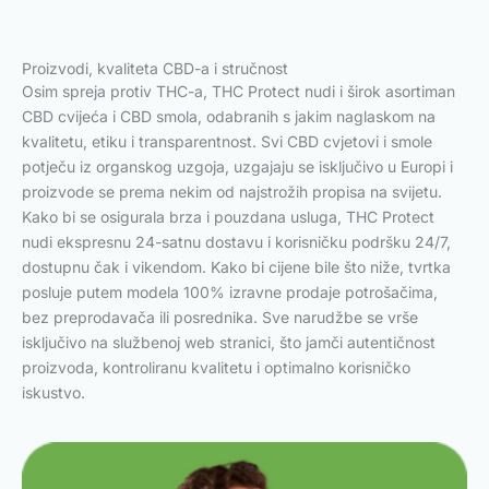
Proizvodi, kvaliteta CBD-a i stručnost
Osim spreja protiv THC-a, THC Protect nudi i širok asortiman
CBD cvijeća i CBD smola, odabranih s jakim naglaskom na
kvalitetu, etiku i transparentnost. Svi CBD cvjetovi i smole
potječu iz organskog uzgoja, uzgajaju se isključivo u Europi i
proizvode se prema nekim od najstrožih propisa na svijetu.
Kako bi se osigurala brza i pouzdana usluga, THC Protect
nudi ekspresnu 24-satnu dostavu i korisničku podršku 24/7,
dostupnu čak i vikendom. Kako bi cijene bile što niže, tvrtka
posluje putem modela 100% izravne prodaje potrošačima,
bez preprodavača ili posrednika. Sve narudžbe se vrše
isključivo na službenoj web stranici, što jamči autentičnost
proizvoda, kontroliranu kvalitetu i optimalno korisničko
iskustvo.