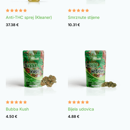
Rated
Rated
Anti-THC sprej (Kleaner)
Smrznute stijene
4.75
4.98
out of 5
out of 5
37.38
€
10.31
€
Rated
Rated
Bubba Kush
Bijela udovica
4.96
4.97
out of 5
out of 5
4.50
€
4.88
€