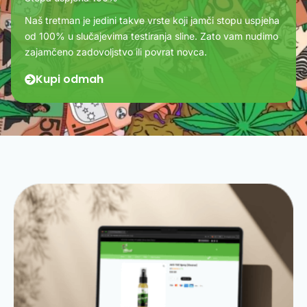
Naš tretman je jedini takve vrste koji jamči stopu uspjeha
od 100% u slučajevima testiranja sline. Zato vam nudimo
zajamčeno zadovoljstvo ili povrat novca.
Kupi odmah