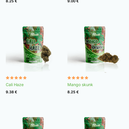
8.25
€
9.00
€
Rated
Rated
Cali Haze
Mango skunk
4.99
4.96
out of 5
out of 5
9.38
€
8.25
€