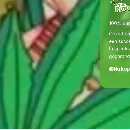
100% suc
Onze beha
een succ
in speeks
gegarande
Nu ko