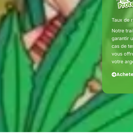
Taux de 
Notre tra
garantir 
cas de te
vous offr
votre arg
Achete