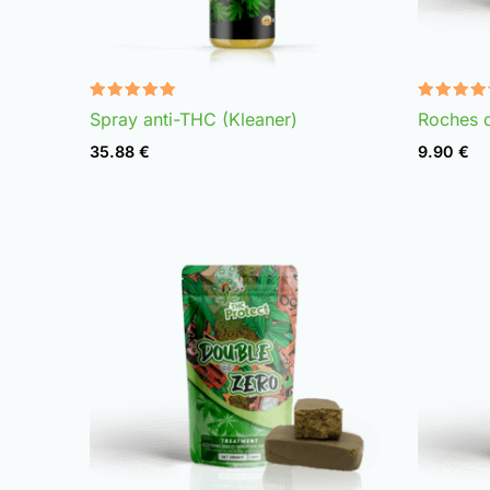
Note
Note
Spray anti-THC (Kleaner)
Roches 
4.75
4.98
sur 5
sur 5
35.88
€
9.90
€