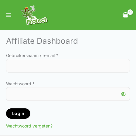
Ga
naar
de
inhoud
Affiliate Dashboard
Gebruikersnaam / e-mail *
Wachtwoord *
Login
Wachtwoord vergeten?