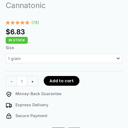
Cannatonic
(78)
Rated
78
4.97
$
6.83
out of 5
based on
IN STOCK
customer
ratings
Cannatonic
Size
quantity
Add to cart
-
+
Money-Back Guarantee
Express Delivery
Secure Payment