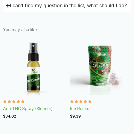
I can’t find my question in the list, what should I do?
You may also like
Rated
Rated
Anti-THC Spray (Kleaner)
Ice Rocks
4.75
4.98
out of 5
out of 5
$
34.02
$
9.39