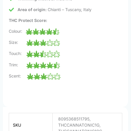
Area of origin:
Chianti – Tuscany, Italy
THC Protect Score:
Colour:
Size:
Touch:
Trim:
Scent:
8095368511795,
SKU
THCCANNATONIC1G,