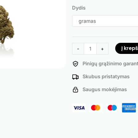
kiekis:
Dydis
Cannatonic
Į krepš
-
+
Pinigų grąžinimo garant
Skubus pristatymas
Saugus mokėjimas