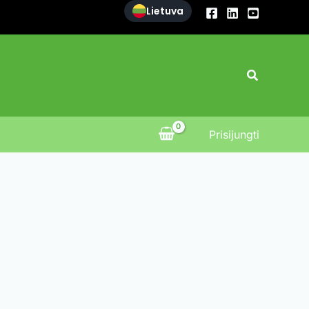
Lietuva
Paieška
Prisijungti