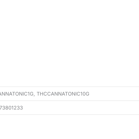
CANNATONIC1G, THCCANNATONIC10G
773801233