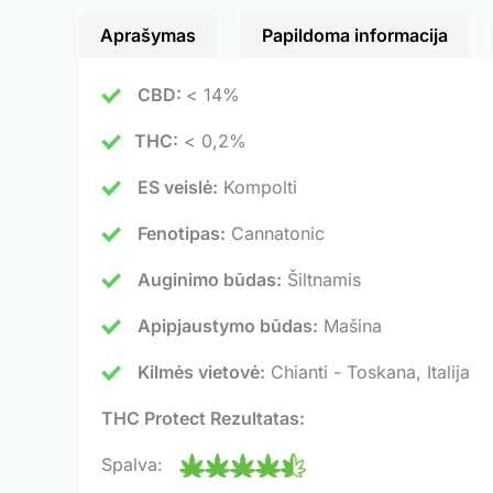
Aprašymas
Papildoma informacija
CBD:
< 14%
THC:
< 0,2%
ES veislė:
Kompolti
Fenotipas:
Cannatonic
Auginimo būdas:
Šiltnamis
Apipjaustymo būdas:
Mašina
Kilmės vietovė:
Chianti - Toskana, Italija
THC Protect Rezultatas:
Spalva: