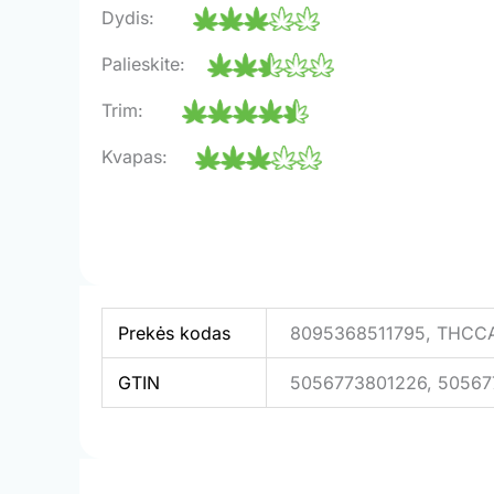
Dydis:
Palieskite:
Trim:
Kvapas:
Prekės kodas
8095368511795, THC
GTIN
5056773801226, 5056