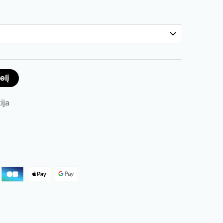
elį
ija